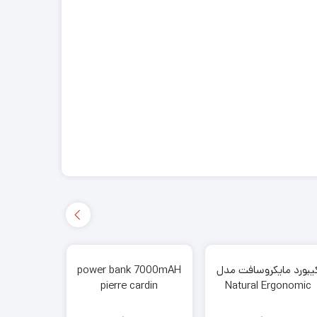
یبورد مایکروسافت مدل
power bank 7000mAH
کارت گراف
-RX570-
pierre cardin
Natural Ergonomic
MING
Keyboard 400