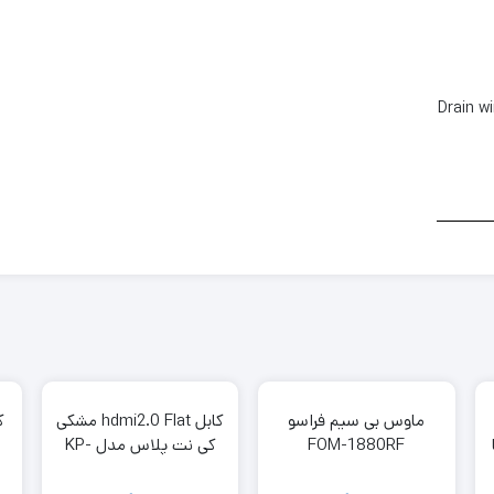
ی از HDCP , دارایDrain wire
ماوس بی سیم فراسو
کابل hdmi2.0 Flat مشکی
ک
 با
FOM-1880RF
کی نت پلاس مدل KP-
HC167 به متراژ 40 متر