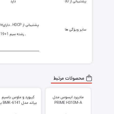
پشتیبانی از 3D
دارد
پشتیبان
سایر ویژگی ها
, رشته سیم 1+19
محصولات مرتبط
مادربرد ایسوس مدل
کیبورد و ماوس باسیم
PRIME H310M-A
بیاند مدل BMK-6141
حروف فارسی