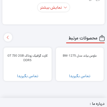
نمایش بیشتر
طول کابل
40m
نسخه کابل
2.0
ضخامت کابل
محصولات مرتبط
رنگبندی
سورمه ای, بنفش, سفید, مشکی
ماوس بیاند مدل BM-1275
کارت گرافیک زوتاک GT 730 2GB
DDR5
زاویه سوکت
استاندارد
پوشش روکش کابل
PVC
تماس بگیرید!
تماس بگیرید!
پوشش کانکتور
فلزی
جنس سر کانکتور
متال(Gold Plate)
درباره ما :