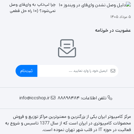
چرا لپ‌تاپ به وای‌فای وصل
نمی‌شود؟ (۱۰ راه حل قطعی
پشتیبانی از HDCP , دارایDrain wire
۵ مرداد ۱۴۰۵
ویندوز ۱۰ و ۱۱
سایر ویژگی ها
, رشته سیم 1+19
عضویت در خبرنامه
ثبت‌نام
تلفن اطلاعات: 88898484
info@iccshop.ir
مرکز کامپیوتر ایران یکی از بزرگترین و معتبرترین مراکز توزیع و فروش
محصولات کامپیوتری در ایران است که از سال 1377 تاسیس و شروع به
فعالیت در حوزه IT در قلب شهر تهران نموده است.