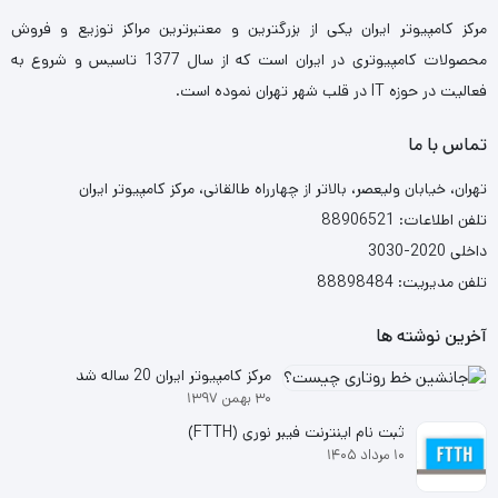
قابلیت ضد نویز
دارد
مرکز کامپیوتر ایران یکی از بزرگترین و معتبرترین مراکز توزیع و فروش
محصولات کامپیوتری در ایران است که از سال 1377 تاسیس و شروع به
تقویت کننده سیگنال
ندارد
فعالیت در حوزه IT در قلب شهر تهران نموده است.
تماس با ما
پوشش محافظ داخلی
شیلد و فویل
تهران، خیابان ولیعصر، بالاتر از چهارراه طالقانی، مرکز کامپیوتر ایران
پورت ورودی
HDMI Male
تلفن اطلاعات: 88906521
داخلی 2020-3030
پورت خروجی
HDMI Male
تلفن مدیریت: 88898484
سرعت انتقال اطلاعات
18 Gbps
آخرین نوشته ها
مرکز کامپیوتر ایران 20 ساله شد
رزولوشن قابل پشتیانی
4k (2160-60Hz)
۳۰ بهمن ۱۳۹۷
ثبت نام اینترنت فیبر نوری (FTTH)
پشتیبانی از 3D
دارد
۱۰ مرداد ۱۴۰۵