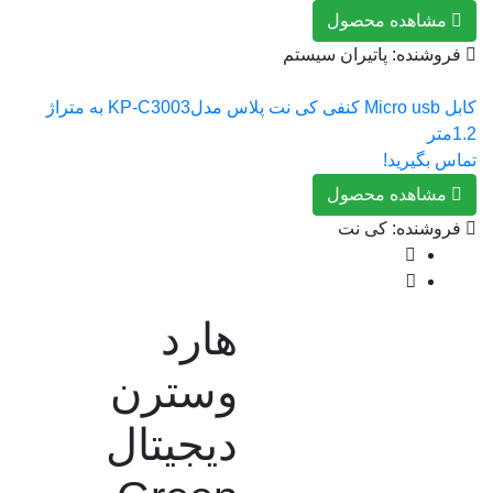
مشاهده محصول
فروشنده: پاتیران سیستم
کابل Micro usb کنفی کی نت پلاس مدلKP-C3003 به متراژ
1.2متر
تماس بگیرید!
مشاهده محصول
فروشنده: کی نت
هارد
وسترن
دیجیتال