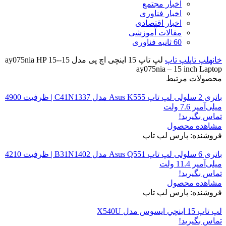
اخبار مجتمع
اخبار فناوری
اخبار اقتصادی
مقالات آموزشی
60 ثانیه فناوری
خانه
لپ تاپ
لپ تاپ
لپ تاپ 15 اینچی اچ پی مدل 15-ay075nia HP 15-
ay075nia – 15 inch Laptop
محصولات مرتبط
باتری 2 سلولی لپ تاپ Asus K555 مدل C41N1337 | ظرفیت 4900
میلی‌آمپر 7.6 ولت
تماس بگیرید!
مشاهده محصول
فروشنده: پارس لپ تاپ
باتری 6 سلولی لپ تاپ Asus Q551 مدل B31N1402 | ظرفیت 4210
میلی‌آمپر 11.4 ولت
تماس بگیرید!
مشاهده محصول
فروشنده: پارس لپ تاپ
لپ تاپ 15 اينچي ايسوس مدل X540U
تماس بگیرید!