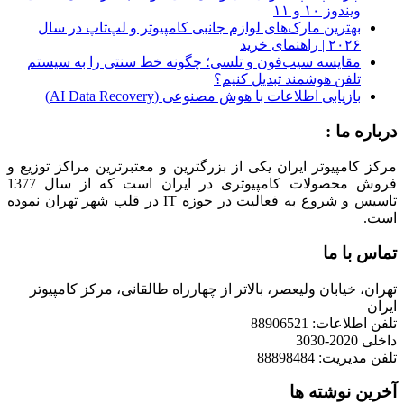
ویندوز ۱۰ و ۱۱
بهترین مارک‌های لوازم جانبی کامپیوتر و لپ‌تاپ در سال
۲۰۲۶ | راهنمای خرید
مقایسه سیب‌فون و تلسی؛ چگونه خط سنتی را به سیستم
تلفن هوشمند تبدیل کنیم؟
بازیابی اطلاعات با هوش مصنوعی (AI Data Recovery)
درباره ما :
مرکز کامپیوتر ایران یکی از بزرگترین و معتبرترین مراکز توزیع و
فروش محصولات کامپیوتری در ایران است که از سال 1377
تاسیس و شروع به فعالیت در حوزه IT در قلب شهر تهران نموده
است.
تماس با ما
تهران، خیابان ولیعصر، بالاتر از چهارراه طالقانی، مرکز کامپیوتر
ایران
تلفن اطلاعات: 88906521
داخلی 2020-3030
تلفن مدیریت: 88898484
آخرین نوشته ها