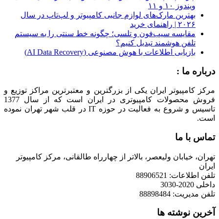
ویندوز ۱۰ و ۱۱
بهترین مارک‌های لوازم جانبی کامپیوتر و لپ‌تاپ در سال
۲۰۲۶ | راهنمای خرید
مقایسه سیب‌فون و تلسی؛ چگونه خط سنتی را به سیستم
تلفن هوشمند تبدیل کنیم؟
بازیابی اطلاعات با هوش مصنوعی (AI Data Recovery)
درباره ما :
مرکز کامپیوتر ایران یکی از بزرگترین و معتبرترین مراکز توزیع و
فروش محصولات کامپیوتری در ایران است که از سال 1377
تاسیس و شروع به فعالیت در حوزه IT در قلب شهر تهران نموده
است.
تماس با ما
تهران، خیابان ولیعصر، بالاتر از چهارراه طالقانی، مرکز کامپیوتر
ایران
تلفن اطلاعات: 88906521
داخلی 2020-3030
تلفن مدیریت: 88898484
آخرین نوشته ها