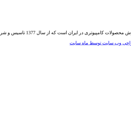
 از سال 1377 تاسیس و شروع به فعالیت در حوزه IT در قلب شهر تهران نموده است.
حی وب سایت توسط ماه سایت