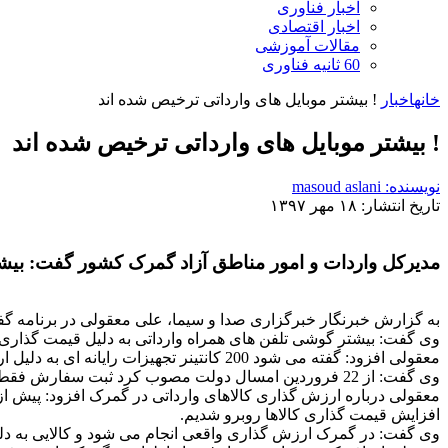
اخبار فناوری
اخبار اقتصادی
مقالات آموزشی
60 ثانیه فناوری
خانه
اخبار
! بیشتر موبایل های وارداتی ترخیص شده اند
! بیشتر موبایل های وارداتی ترخیص شده اند
نویسنده: masoud aslani
تاریخ انتشار: ۱۸ مهر ۱۳۹۷
مدیرکل واردات و امور مناطق آزاد گمرک کشور گفت: بیش
به گزارش
خبر
نگار خبرگزاری صدا و سیما، علی معقولی
در برنامه گفتگوی ویژه خبر
وی گفت: بیشتر گوشی تلفن های همراه وارداتی به دلیل قیمت گذاری در 
معقولی افزود: گفته می شود 200 کانتینر تجهیزات رایانه ای به دلیل ارزش گذاری در گمرک مانده اما چند برابر این میزان در این مدت از گمرک خارج شده است.
وی گفت: از 22 فروردین امسال دولت مصوب کرد ثبت سفارش فقط از طریق بانکی انجام شود و همه کالاهای وارداتی پیش از این تاریخ، اجازه ترخیص داشتند.
افزایش قیمت گذاری کالاها روبرو شدیم.
وی گفت: در گمرک ارزش گذاری واقعی انجام می شود و کالایی به 