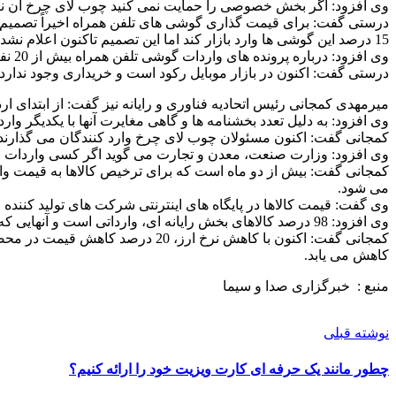
وی افزود: اگر بخش خصوصی را حمایت نمی کنید چوب لای چرخ آن نگ
15 درصد این گوشی ها وارد بازار کند اما این تصمیم تاکنون اعلام نشده است.
وی افزود: درباره پرونده های واردات گوشی تلفن همراه بیش از 20 نفر در بازداشت هستند و چطور برخی دستگاه ها 45 روز است پاسخ استعلام سازمان تعزیرات را نمی دهند.
درستی گفت: اکنون در بازار موبایل رکود است و خریداری وجود ندارد اما اگر ک
میرمهدی کمجانی رئیس اتحادیه فناوری و رایانه
نیز گفت: از ابتدای اردیبهشت امسال تاکنون 00
وی افزود: به دلیل تعدد بخشنامه ها و گاهی مغایرت آنها با یکدیگر وارد 
کمجانی گفت: اکنون مسئولان چوب لای چرخ وارد کنندگان می گذارند 
وی افزود: وزارت صنعت، معدن و تجارت می گوید اگر کسی واردات را در سال 96 انجام داده می تواند کالای خود را وارد بازار کند اما این وزارتخانه اجازه ورود کالاهای وارداتی در سا
کمجانی گفت: بیش از دو ماه است که برای ترخیص کالاها به قیمت وا
می شود.
وی گفت: قیمت کالاها در پایگاه های اینترنتی شرکت های تولید کننده و
وی افزود: 98 درصد کالاهای بخش رایانه ای، وارداتی است و آنهایی که با ارز 4 هزار و 200 تومانی کالا وارد کرده اند سه ماه است که کالای آنها در گمرک مانده است.
کاهش می یابد.
منبع : خبرگزاری صدا و سیما
نوشته قبلی
چطور مانند یک حرفه ای کارت ویزیت خود را ارائه کنیم؟