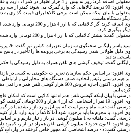
معقولی اضافه کرد: روزانه بیش از 4 هزار اظهار در گمرک داریم و فقط 2 درصد توقیف کالا در گمرک بیش از معمول است.
وی افزود: 90 درصد کالاهایی که وارد گمرک می شوند کمتر از سه روز ترخیص می شوند.
معقولی با بیان اینکه ممکن است برخی کالاها برای قیمت گذاری به دقت
دیگر دستگاه هاست.
وی اضافه کرد: اگر کالاها
دیگر پیگیری کرد.
معقولی گفت: بیشتر کالاهایی که با ارز 4 هزار و 200 تومانی وارد شده و در گمرک توقیف اند به دلیل نگرفتن کد رهگیری و مسئله ای بین وارد کننده و بانک هاست.
سید یاسر رایگانی سخنگوی سازمان تعزیرات کشور
نیز گفت: 26 پرونده درباره گرانفروشی گوشی تلفن همراه به این سازمان ارسال شد که تاکنون حکم 13 پرونده صادر و 13 پرونده نیز در حال رسیدگی است.
پاسخی ندادند.
رایگانی گفت: توقیف گوشی های تلفن همراه به دلیل رسیدگی یا حکم
وی افزود: بر اساس حکم سازمان تعزیرات حکومتی نه کسی در بازدا
ابراهیم درستی رئیس اتحادیه صنف دستگاه های مخابراتی و ارتباطی 
وی افزود: اکنون اجازه فروش 600 هزار 
کرده ایم.
درستی با بیان اینکه گوشی تلفن همراه تنها کالایی است که امکان قاچاق آن وجود ندارد گفت: زمانی 2 هزار میلیارد تومان به جی
وی افزود: 19 نفر از اشخاصی که ارز 4 هزار و 200 تومانی گرفتند،​ گوشی های تلفن همراه وارداتی را با قیمت دیگری فروختند اما 22 نفر مشکلی در این زمینه نداشتند.
درستی گفت: سه ماه و نیم است که موبایل وارد بازار نشده یا در گ
وی افزود: با مجرم ها باید برخورد شود اما کالاها را باید وارد بازار کنیم
درستی گفت: ماهانه به 1 میلیون گوشی در بازار نیاز داریم و بر اساس ایام خاصی مانند عید نوروز تقاضای بازار، سالانه 15 میلیون گوشی است.
وی افزود: اکنون حدود 3 میلیون گوشی تلفن همراه در بازار، کمبود داریم.
درستی گفت: 75 درصد اشخاصی که مجوز خاص گرفتند در واردات گوشی تلفن همراه دچار مشکل شدند اما نمایندگی ها و بخش خصوصی با چنین مشکلی روبرو نشدند.