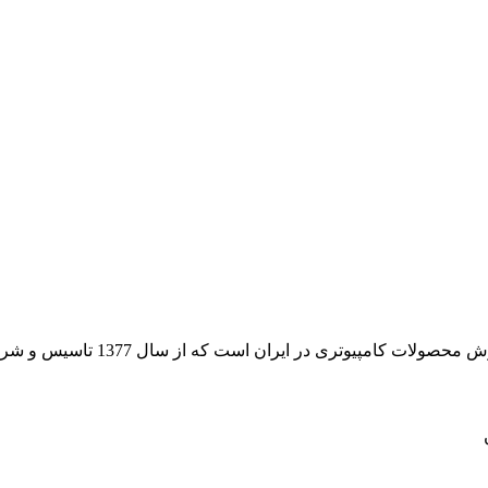
 از سال 1377 تاسیس و شروع به فعالیت در حوزه IT در قلب شهر تهران نموده است.