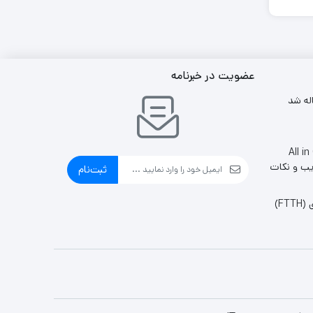
عضویت در خبرنامه
ین وان All in One
یب و نکات
ثبت‌نام
FT)