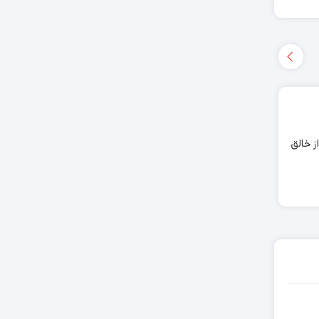
ز خالق
سفر در زمان، راهکار
تعطیلی مرکز کامپیوتر
محققان برای مقابله با
ایران از شنبه 1 آذر ماه
حملات باج افزارها