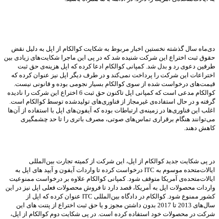
دی‌ماه سال گذشته نخستین اخبار مربوط به شکایت کوالکام از اپل به دلیل نقض
حقوق ثبت اختراع این شرکت شنیده شد که در پی این ماجرا شکایت‌های زیادی بین
طرفین دعوی رد و بدل شد. کمپانی کوالکام ادعا کرده که اپل هزینه‌ی حق ثبت
اختراعات این شرکت را پرداخت نمی‌کند و در طرف دیگر اپل نیز عنوان کرده که
قیمت‌های درخواست شده از سوی کوالکام بسیار نجومی بوده و قانونی نیست.
کوالکام مدعی است که کمپانی اپل تاکنون حق ثبت 6 اختراع این شرکت را نادیده
گرفته و در حال استفاده‌ی غیرمجاز از فناوری‌های تولیدشده توسط کوالکام است.
اغلب این فناوری‌ها در زمینه‌ی ارتباطات بوده که آیفون‌های اپل با استفاده از آن‌ها
می‌توانند هنگام برقراری تماس‌های صوتی، مصرف باتری را تا حد چشمگیری
کاهش دهند.
در پی شکایت جدید کوالکام از اپل، این شرکت از کمیته تجارت بین‌المللی
ایالات‌متحده موسوم به ITC درخواست کرده تا واردات آیفون و آیپد های اپل به
ایالات‌متحده‌ی آمریکا متوقف شود. کمپانی کوالکام علاوه بر درخواست ممنوعیت
واردات محصولات اپل به آمریکا، قصد دارد تا فروش محصولات فعلی اپل نیز در این
کشور ممنوع شود. کوالکام در دادگاه بین‌المللی ITC عنوان کرده که اپل از
سال‌های 2013 تا 2017 بدون داشتن مجوز و یا حق ثبت اختراع از پتنت های این
شرکت در محصولات خود استفاده کرده است. در پی شکایت دوم کوالکام از اپل،