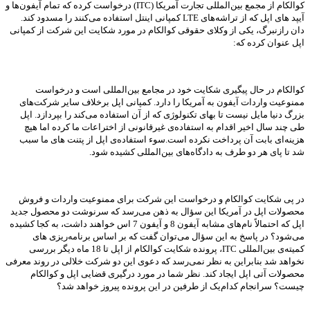
کوالکام از مجمع بین‌المللی تجارت آمریکا (ITC) درخواست کرده که تمام آیفون‌ها و
آیپد های اپل که از تراشه‌های LTE کمپانی اینتل استفاده می‌کنند را مسدود کند.
دان رازنبرگ، یکی از وکلای حقوقی کوالکام در مورد شکایت این شرکت از کمپانی
اپل عنوان کرده که:
کوالکام در حال پیگیری شکایت خود در مجامع بین‌المللی است و درخواست
ممنوعیت واردات آیفون به آمریکا را دارد. کمپانی اپل برخلاف سایر شرکت‌های
بزرگ دنیا مایل نیست تا بهای تکنولوژی که از آن استفاده می‌کند را بپردازد. اپل
طی چند سال اخیر اقدام به استفاده‌ی غیرقانونی از اختراعات ما کرده اما هیچ
هزینه‌ای بابت آن پرداخت نکرده است.سوء استفاده‌ی اپل از پتنت های ما سبب
شد تا پای هر دو طرف به دادگاه‌های بین‌المللی کشیده شود.
در پی شکایت کوالکام و درخواست این شرکت برای ممنوعیت واردات و فروش
محصولات اپل در آمریکا این سؤال به ذهن می‌رسد که سرنوشت دو محصول جدید
اپل که احتمالاً نام‌های مشابه آیفون 8 و آیفون 7 اس خواهند داشت، به کجا کشیده
می‌شود؟ در پاسخ به این سؤال می‌توان گفت که بر اساس برنامه‌ریزی های
کمیته‌ی بین‌المللی ITC، پرونده شکایت کوالکام از اپل تا 18 ماه دیگر بررسی
نخواهد شد بنابراین به نظر نمی‌رسد که دعوی این دو شرکت خلالی در روند معرفی
محصولات آتی اپل ایجاد کند. نظر شما در مورد درگیری قضایی اپل و کوالکام
چیست؟ سرانجام کدام‌یک از طرفین در این پرونده پیروز خواهد شد؟