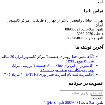
است.
تماس با ما
تهران، خیابان ولیعصر، بالاتر از چهارراه طالقانی، مرکز کامپیوتر
ایران
تلفن اطلاعات: 88906521
داخلی 2020-3030
تلفن مدیریت: 88898484
آخرین نوشته ها
مرکز کامپیوتر ایران 20 ساله
شد
۳۰ بهمن ۱۳۹۷
کامپیوتر آل این وان All in One چیست؟ بررسی مزایا،
معایب و نکات خرید
۱۸ مرداد ۱۴۰۵
ثبت نام اینترنت فیبر نوری (FTTH)
۱۰ مرداد ۱۴۰۵
عضویت در خبرنامه
ثبت‌نام
تلفن اطلاعات: 88898484
info@iccshop.ir