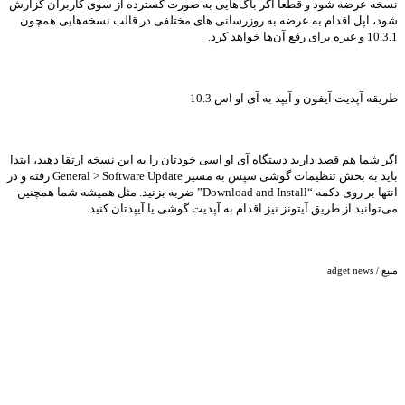
نسخه عرضه شود و قطعا اگر باگ‌هایی به صورت گسترده از سوی کاربران گزارش
شود، اپل اقدام به عرضه به روزرسانی های مختلفی در قالب نسخه‌هایی همچون
10.3.1 و غیره برای رفع آن‌ها خواهد کرد.
طریقه آپدیت آیفون و آیپد به آی او اس 10.3
اگر شما هم قصد دارید دستگاه آی او اسی خودتان را به این نسخه ارتقا دهید، ابتدا
باید به بخش تنظیمات گوشی سپس به مسیر General > Software Update رفته و در
انتها بر روی دکمه “Download and Install” ضربه بزنید. مثل همیشه شما همچنین
می‌توانید از طریق آیتونز نیز اقدام به آپدیت گوشی یا آیپدتان کنید.
منبع / adget news