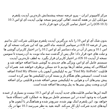
مرکز کامپیوتر ایران – پیرو عرضه نسخه پیشنمایش تازه‌ترین آپدیت پلتفرم
موبایلی اپل در هفته گذشته، اهالی کوپرتینو نسخه نهایی آپدیت آی او اس 10.3
(iOS 10.3) را در اختیار تمامی کاربران خود قرار دادند.
بدون شک آی او اس 10 را باید بزرگترین آپدیت پلتفرم موبایلی شرکت اپل بدانیم.
پس از عرضه iOS 10 در سپتامبر گذشته، ماه اکتبر بود که این شرکت نسخه آی او
اس 10.1 و پس از آن در ماه دسامبر آی او اس 10.2 را در اختیار کاربران گوشی ها
و تبلت های خود قرار داد؛ حال پس از گذشت سه ماه نوبت به آن رسیده تا سومین
نسخه از آپدیت iOS 10 در اختیار کاربران قرار بگیرد. به لطف تازه‌ترین آپدیت
سیستم عامل آی او اس، ویژگی های جدیدی به گوشی شما اضافه خواهد شد و
اشکالاتی که پیشتر شاهد آن‌ها بودیم تا حد ممکن برطرف خواهند شد. همراه آن،
قابلیت “Find My AirPods” نیز به اپلیکیشن آیفون یاب Find My iPhone اضافه
شده است، انیمیشن های هنگام باز و بسته کردن اپلیکیشن ها تییر کرده است،
پیش بینی‌های آب و هوایی به اپلیکیشن مپس اضافه شده و قابلیتی برای اضافه
کردن ویجت پیش بینی‌ها به پنل ویجت‌ها اضافه شده است.
البته این‌ها تمامی قابلیت‌های جدید آپدیت آی او اس 10.3 نیست و بسیاری از عمده
تغییرات به وجود آمده در این سیستم عامل مربوط به عملکرد کلی دستگاه شما
خواهد بود. این پلتفرم اینک بهتر شده، سریع‌تر شده و هماهنگ‌تر با آیفون ها و
آیپدهای جدید شرکت اپل کار می‌کند. البته بعید به نظر می‌رسد 10.3 تنها در یک