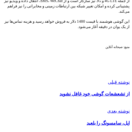
از جمله 4G LTE و 3G نیز سازگار است و از SMS، WeChat، انتقال داده و ویدیو نیز
پشتیبانی کرده و امکان تغییر شبکه بین ارتباطات زمینی و مخابراتی را نیز فراهم
می‌کند.
این گوشی هوشمند با قیمت 1480 دلار به فروش خواهد رسید و هزینه تماس‌ها نیز
از یک یوان در دقیقه آغاز می‌شود.
منبع: صبحانه آنلاین
نوشته قبلی
از تشعشعات گوشی خود غافل نشوید
نوشته بعدی
اپل، سامسونگ را بلعید