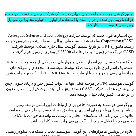
اولین گوشی هوشمند ماهواره‌ای جهان توسط یک شرکت چینی متخصص در حوزه
هوافضا رونمایی شده و قرار است با استفاده از اولین ماهواره مخابراتی موبایل
چین یعنی Tiantong-1 کار کند.
این اسمارت فون جدید که توسط شرکت (Aerospace Science and Technology
Corporation (CASC ساخته شده است طی دو الی سه ماه آینده به فروش خواهد
رسید. ماهواره TT-1 در تاریخ ششم آگوست سال جاری میلادی توسط شرکت
CASD در یک مدار زمین ثابت در فاصله 35000 کیلومتری از زمین قرار گرفت.
به گفته متخصصان این اسمارت فون ماهواره‌ای جدید یکی از محصولات Silk Road
است، یک استراتژی طولاتی مدت که توسط موسسه‌ها، محققان و شرکت‌های
هوافضای چینی مطرح شد تا از طرح One Belt, One Road این کشور حمایت شود.
گوشی هوشمند TT-1 در مرحله فعلی تنها می‌تواند کشور چین و دریای جنوبی چین
را پوشش دهد اما شرکت CASC قصد تا پنج سال آینده پوشش این اسمارت فون
را در تمامی کشورهای جهان توسعه دهد.
این گوشی هوشمند به صورت خاص برای ارتباطات اورژانسی توسط زمین
شناسان میدانی یا نیروهای امدادی در مناطق دور از دسترس طراحی شده است.
علاوه بر این زمانی که شبکه‌های مخابراتی زمینی به واسطه حوادث یا بلایای
طبیعی دچار اختلال شوند، این گوشی می‌تواند بسیار کارآمد باشد.
علاوه بر پوشش ماهواره‌ای، این گوشی هوشمند جدید با شبکه‌های سلولار زمینی