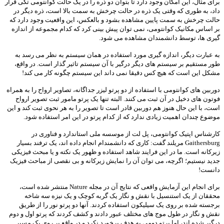
برای مثال، این امکان وجود دارد تا بتوان دو ذره را در یک حالت کوانتومی تکی قرار
داد، به طوری که وقتی یک ذره در حالت چرخش به سمت بالا است، ذره دیگر در
حالت چرخش به سمت پایین مشاهده بشود و بالعکس، این واقعیت وجود دارد که
بر اساس مکانیک کوانتومی، نمی توان پیش بینی کرد که کدام مجموعه از اندازه
گیری ها، توسط دانشمندان مشاهده می شود.
به عبارت دیگر، اندازه گیری مورد استفاده در همان سیستم به نظر می رسد به
طور مستقیم بر سیستم های دیگر درگیر با آن سیستم تاثیر گذار است. در واقع،
مشکل این است که هیچ کس دقیقا نمی داند این سیستم چگونه کار می کند!
دوربین های کوانتومی با استفاده از دو پرتو لیزر جداگانه، تصاویر ارواح را به همراه
فوتون های دخیل در آن ثبت می کنند. البته تنها یک پرتو مامور ثبت تصویر ارواح
است، با این حال هنوز هم دوربین قادر است تا تصویر را به هر نحوی ثبت کند و این
موضوع چندان اهمیت زیادی ندارد که از کدام پرتو در این امر استفاده شود.
کارشناس اپتیک کوانتومی، پل لت از موسسه ملی استاندارد و فناوری در
Gaithersburg مریلند گفت: کاری که دانشمندام انجام داده اند، یک ترفند بسیار
زیرکانه است. ما در این فرایند شاهد استفاده و ظهور یک نکته و یا مبحث فیزیکی
جدید نیستیم؛ اگرچه، می توان آن را نمایش زیرکانه و بی نقصی از مباحث فیزیک
دانست!
برای انجام این آزمایش واقعی که نتایج آن در مجله Nature منتشر شده است،
محققان از یک استنسیل با نقش و نگار یک گربه کوچک و یک نیزه سه شاخه
برجسته شده بر روی یک سیلیکون استفاده کردند. آنها دو پرتو نور را از طریق
نقش و نگار در طول موج های مختلف عبور دادند و کشف کردند که پرتو اول و دوم
درگیر شده اند، اما پرتو دومی به هدف برخورد نکرد و در واقع بر روی یک مسیر