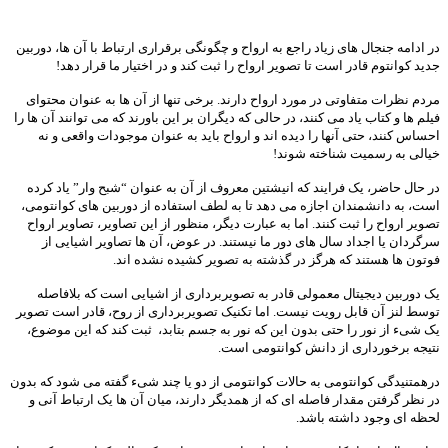
در ادامه جنجال های زیاد راجع به ارواح و چگونگی برقراری ارتباط با آن ها، دوربین
جدید کوانتوم قادر است تا تصویر ارواح را ثبت کند و در اختیار ما قرار دهد!
مردم نظرات متفاوتی در مورد ارواح دارند. برخی تنها از آن ها به عنوان محتوای
فیلم ها و کتاب یاد می کنند، در حالی که دیگران بر این باورند که می توانند آن ها را
احساس کنند، حتی آنها را دیده اند و ارواح باید به عنوان موجودات واقعی و نه
خیالی به رسمیت شناخته شوند!
در حال حاضر، یک فرایند که انیشتین معروف از آن به عنوان “شبح وار” یاد کرده
است، به دانشمندان اجازه می دهد تا به لطف استفاده از دوربین های کوانتومی،
تصویر ارواح را ثبت کنند. اما به عبارت دیگر، منظور از این تصاویر، تصاویر ارواح
سرگردان یا اجداد سال های دور ما نیستند. در عوض، آن ها تصاویر اشیایی از
فوتون ها هستند که هرگز در گذشته به تصویر کشیده نشده اند.
یک دوربین دیجیتال معمولی قادر به تصویربرداری از اشیایی است که بلافاصله
توسط لنز آن قابل رویت نیست. اما تکنیک تصویربرداری از روح، قادر است تصویر
یک شیء از نور را حتی بدون این که نور به جسم بتابد، ثبت کند که این موضوع،
نتیجه برخورداری از دانش کوانتومی است.
درهمتنیدگی کوانتومی به حالات کوانتومی از دو یا چند شیء گفته می شود که بدون
در نظر گرفتن مقدار فاصله ای که از همدیگر دارند، میان آن ها یک ارتباط آنی و
لحظه ای وجود داشته باشد.