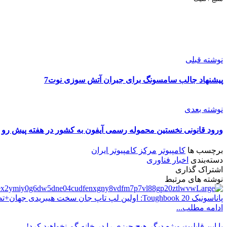
نوشته قبلی
پیشنهاد جالب سامسونگ برای جبران آتش سوزی نوت7
نوشته بعدی
ورود قانونی نخستین محموله رسمی آیفون به کشور در هفته پیش رو
برچسب ها
کامپیوتر
مرکز کامپیوتر ایران
دسته‌بندی
اخبار فناوری
اشتراک گذاری
نوشته های مرتبط
پاناسونیک Toughbook 20: اولین لپ تاپ جان سخت هیبریدی جهان+تصاویر
ادامه مطلب...
با این قابلیت ویژه دیگر هیچ‌ چیزی را در خانه گم نخواهید کرد!