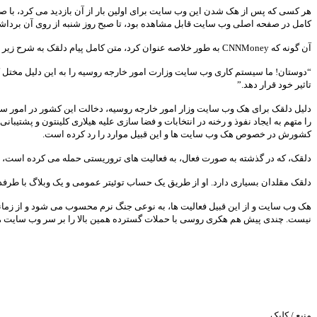
هر کسی که پس از هک شدن این وب سایت برای اولین بار از آن بازدید می کرد، با صد
کامل در صفحه اصلی وب سایت قابل مشاهده بود، تا صبح روز شنبه از روی آن برداش
آن گونه که CNNMoney به طور خلاصه عنوان کرد، متن کامل پیام دلقک به شرح زیر بود:
“دوستان! ما سیستم کاری وب سایت وزارت امور خارجه روسیه را به این دلیل مختل ک
تاثیر خود قرار دهد.”
را متهم به ایجاد نفوذ و رخنه در انتخابات و فضا سازی علیه هیلاری کلینتون و پشتیبا
کشورش در خصوص هک وب سایت ها و این قبیل موارد را رد کرده است.
دلقک، که در گذشته به صورت فعال، به فعالیت های تروریستی حمله می کرده است، به CNNMoney گفت که قصد دارد این جمعه با دوستان خود به روش DDoS به سایت های بیشتری که وابسته به روسیه هستند، حمله
دلقک مقلدان بسیاری دارد. او از طریق یک حساب توئیتر عمومی و یک وبلاگ با طرفداران خود در ارتباط است. در سال ۲۰۱۵، CNNMoney ادعا کرد که دلقک یک سرباز سابق ارتش ا
هک وب سایت و از این قبیل فعالیت ها، به نوعی جنگ نرم محسوب می شود و از زمانی ک
نیست. چندی پیش هم هکری روسی با حملات گسترده همین بالا را بر سر وب سایت های
منبع / کلیک