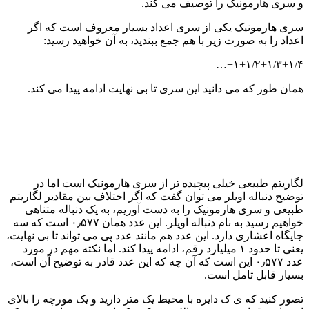
و سری هارمونیک را توصیف می کند.
سری هارمونیک یکی از سری اعداد بسیار معروف است که اگر
اعداد را به صورت زیر با هم جمع ببندید، به آن خواهید رسید:
۱+۱/۲+۱/۳+۱/۴+…
همان طور که می دانید این سری تا بی نهایت ادامه پیدا می کند.
لگاریتم طبیعی خیلی پیچیده تر از سری هارمونیک است اما در
توضیح دنباله اویلر می توان گفت که اگر اختلاف بین مقادیر لگاریتم
طبیعی و سری هارمونیک را به دست آوریم، به یک دنباله متناهی
خواهیم رسید به نام دنباله اویلر. این عدد همان ۰٫۵۷۷ است که سه
جایگاه اعشاری دارد. این عدد هم مانند عدد پی می تواند تا بی نهایت،
یعنی تا حدود ۱ میلیارد رقم، ادامه پیدا کند. اما نکته مهم در مورد
عدد ۰٫۵۷۷ این است که آن چه که این عدد قادر به توضیح آن است،
بسیار قابل تامل است.
تصور کنید که ی ک دایره با محیط یک متر دارید و یک مورچه را بالای