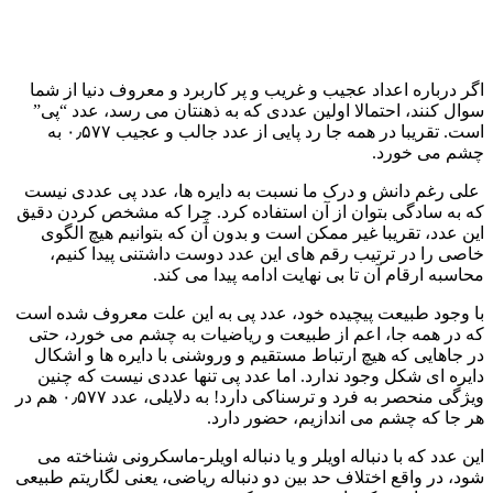
اگر درباره اعداد عجیب و غریب و پر کاربرد و معروف دنیا از شما
سوال کنند، احتمالا اولین عددی که به ذهنتان می رسد، عدد “پی”
است. تقریبا در همه جا رد پایی از عدد جالب و عجیب ۰٫۵۷۷ به
چشم می خورد.
علی رغم دانش و درک ما نسبت به دایره ها، عدد پی عددی نیست
که به سادگی بتوان از آن استفاده کرد. چرا که مشخص کردن دقیق
این عدد، تقریبا غیر ممکن است و بدون آن که بتوانیم هیچ الگوی
خاصی را در ترتیب رقم های این عدد دوست داشتنی پیدا کنیم،
محاسبه ارقام آن تا بی نهایت ادامه پیدا می کند.
با وجود طبیعت پیچیده خود، عدد پی به این علت معروف شده است
که در همه جا، اعم از طبیعت و ریاضیات به چشم می خورد، حتی
در جاهایی که هیچ ارتباط مستقیم و وروشنی با دایره ها و اشکال
دایره ای شکل وجود ندارد. اما عدد پی تنها عددی نیست که چنین
ویژگی منحصر به فرد و ترسناکی دارد! به دلایلی، عدد ۰٫۵۷۷ هم در
هر جا که چشم می اندازیم، حضور دارد.
این عدد که با دنباله اویلر و یا دنباله اویلر-ماسکرونی شناخته می
شود، در واقع اختلاف حد بین دو دنباله ریاضی، یعنی لگاریتم طبیعی