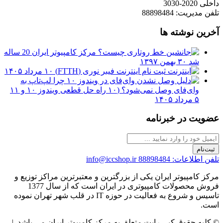
داخلی 2020-3030
تلفن مدیریت: 88898484
آخرین نوشته ها
مرکز کامپیوتر ایران 20 ساله
شد
۳۰ بهمن ۱۳۹۷
ثبت نام اینترنت فیبر نوری (FTTH)
۱۰ مرداد ۱۴۰۵
چرا لپ‌تاپ به
وای‌فای وصل نمی‌شود؟ (۱۰ راه حل قطعی ویندوز ۱۰ و ۱۱
۵ مرداد ۱۴۰۵
عضویت در خبرنامه
ثبت‌نام
تلفن اطلاعات: 88898484
info@iccshop.ir
مرکز کامپیوتر ایران یکی از بزرگترین و معتبرترین مراکز توزیع و
فروش محصولات کامپیوتری در ایران است که از سال 1377
تاسیس و شروع به فعالیت در حوزه IT در قلب شهر تهران نموده
است.
© کلیه حقوق کپی رایت متعلق به مرکز کامپیوتر ایران می باشد. |