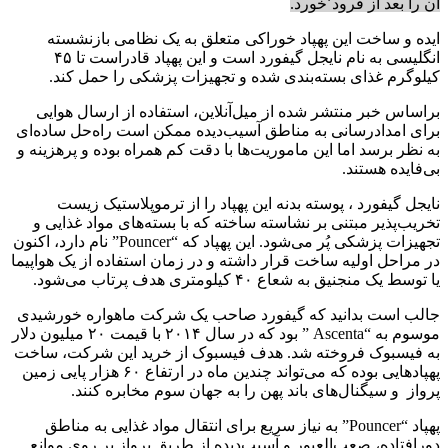
آن را بعد از فرود٬خورد.
ایده و ساخت این پهپاد خوراکی متعلق به یک نظامی بازنشسته
انگلیسی به نام نایجل گیفورد است و این پهپاد قادراست تا ۴۵
کیلوگرم غذای بسته‌بندی شده و تجهیزات پزشکی را حمل کند.
براساس خبر منتشر شده از میل‌آنلاین، استفاده از ارسال هوایی
برای امدادرسانی به مناطق آسیب‌دیده ممکن است راه‌حل ساده‌ای
به نظر برسد اما این ماموریت‌ها با دقت کم همراه بوده و پرهزینه و
بی‌فایده هستند.
نایجل گیفورد ، پوسته بدنه این پهپاد را از ترموپلاستیک زیست
تخریب‌پذیر مبتنی بر نشاسته ساخته که با بسته‌های مواد غذایی و
تجهیزات پزشکی پُر می‌شود. این پهپاد که “Pouncer” نام دارد، اکنون
در مراحل اولیه ساخت قرار داشته و در زمان استفاده از یک هواپیما
یا توسط یک منجنیق به شعاع ۴۰ کیلومتری هدف پرتاب می‌شود.
جالب است بدانید که گیفورد صاحب یک شرکت ماهواره خورشیدی
موسوم به “Ascenta ” بود که در سال ۲۰۱۴ با قیمت ۲۰ میلیون دلار
به فیسبوک فروخته شد. هدف فیسبوک از خرید این شرکت، ساخت
پهپادهایی بوده که می‌تواند چندین ماه در ارتفاع ۶۰ هزار پایی زمین
پرواز و سیگنال‌های باند پهن را به جهان سوم مخابره کنند.
پهپاد “Pouncer” به نیاز سریع برای انتقال مواد غذایی به مناطق
دورافتاده، صعب‌العبور و آسیب‌دیده از طریق پرواز بر روی موانع