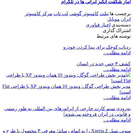
آمار شگفت انگیز ایرانی ها در تلگرام
برچسب ها
تبلت
کامپیوتر
گوشی
لپ تاپ
مرکز کامپیوتر
ایران
موبایل
دسته‌بندی
اخبار فناوری
اشتراک گذاری
نوشته های مرتبط
ردیاب کوچک برای پیدا کردن خودرو
ادامه مطلب...
کشف ۳ حس جدید در انسان
ادامه مطلب...
مدیر بخش طراحی گوگل: ویندوز 10 همان ویندوز XP با طراحی Flat
است!
ادامه مطلب...
به‌زودی سیم کارت خارجی از اپراتورهای بین المللی به طور رسمی
و قانونی در ایران فروخته می‌شوند!
ادامه مطلب...
سونی نسل Xperia Z را به اتمام رساند؛ معرفی ۳ محصول با طرح و