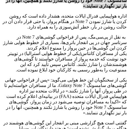
سامسونگ Note 7 خود را روشن یا شارژ نکنند و همچنین، آنها را در
بار نیز نگهداری ننمایند.»
اداره هواپیمایی فدرال ایالات متحده، هشدار داده است که روشن
کردن یا شارژ نمودن Note 7 در هنگام پرواز، یا حتی قرار دادن آن در
حالت روشن در بار، خطر آتش‌سوزی را به همراه دارد.
به نقل از پی‌سی‌مگ، پس از فراخوانی گوشی‌های Note 7 در
سرتاسر جهان در پی انفجار باتری‌ها، بسیاری از خطوط هوایی شارژ
کردن این گوشی‌ها در حین پرواز را ممنوع اعلام کردند.
یکی از مسافران کانتاس(یکی از خطوط هوایی استرالیا) در توییتر
خود نوشت که خدمه پرواز از مسافران خواستند تا گوشی‌های
هوشمندشان را شارژ نکنند. کانتاس سپس تأیید کرد که این
ممنوعیت را به‌طور رسمی به کارکنان خود ابلاغ نموده است.
یکی از سخنگویان این خط هوایی می‌گوید: «پس از فراخوانی جهانی
گوشی‌های سامسونگ Galaxy Note 7، ما از مسافران خواسته‌ایم تا
در طی پرواز، آنها را شارژ نکنند.» در ایالات متحده نیز اداره
هواپیمایی فدرال ایالات متحده (FAA) در بیانیه‌ای اعلام کرده است
که «اکیداً به مسافران توصیه می‌شود در زمان پرواز، گوشی‌های
سامسونگ Note 7 خود را روشن یا شارژ نکنند و همچنین، آنها را در
بار نیز نگهداری ننمایند.»
گفتنی است هیچ گزارشی مبنی بر انفجار این گوشی‌های هوشمند در
هنگام پرواز گزارش نشده است؛ هرچند دارندگان این وسایل