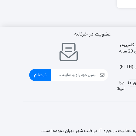
عضویت در خبرنامه
 کامپیوتر
ایران 20 ساله
F)
ثبت‌نام
چرا
لپ‌تاپ
به
وای‌فای
وصل
نمی‌شود؟
(۱۰
راه
حل