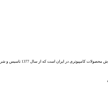
 از سال 1377 تاسیس و شروع به فعالیت در حوزه IT در قلب شهر تهران نموده است.