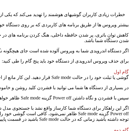
خطرات زیادی كاربران گوشیهای هوشمند را تهدید می‌كند كه یكی از
بیشتر ویروس‌ ها از طریق برنامه‌ های كاربردی كه بر روی دستگاه خو
كاهش توان باتری، پر شدن حافظه داخلی، هنگ كردن برنامه ‌های در 
شدن دستگاه شما باشد.
اگر دستگاه اندرویدی شما به ویروس آلوده شده است جای هیچگونه نگرا
برای حذف ویروس اندرویدی از دستگاه خود باید پنج گام را طی كنید:
گام اول
گوشی یا تبلت خود را در حالت Safe mode قرار دهید. این كار مانع از اجرای برنامه‌ های كاربردی شخص سومی كه حاوی بدافزار هستند می‌شود.
در بسیاری از دستگاه‌ ها شما می‌ توانید با فشردن كلید روشن و خاموش به گزینه‌های Power 
سپس با فشردن و نگاه ‌داشتن Power off گزینه Safe mode ظاهر خواهدشد كه با انتخاب این گزینه دستگاه مورد نظر را به حالت Safe mode تغییر حالت دهید.
Power off گزینه Safe mode ظاهر نمی‌شود، كافی است گوشی خود را خاموش و به هنگام روشن شدن دكمه Power و Volume Down را همزمان فشار دهید).
توجه داشته باشید زمانی كه در حالت Safe mode باشید در قسمت پایین سمت چپ صفحه نمایش باید Safe mode را ببینید.
گام دوم