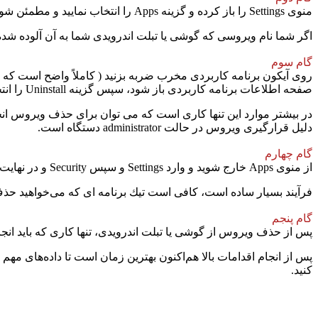
منوی Settings را باز كرده و گزینه Apps را انتخاب نمایید و مطمئن شوید كه تب Downloaded را مشاهده می‌كنید.
اگر شما نام ویروسی كه گوشی یا تبلت اندرویدی شما به آن آلوده شده اس
گام سوم
صفحه اطلاعات برنامه كاربردی باز شود، سپس گزینه Uninstall را انتخاب كنید.
دلیل قرارگیری ویروس در حالت administrator دستگاه است.
گام چهارم
از منوی Apps خارج شوید و وارد Settings و سپس Security و در نهایت Device Administrators شوید. در اینجا شما می ‌توانید برنامه ‌های كاربردی كه در حالت administrator قرار دارند را مشاهده كنید.
فرآیند بسیار ساده است، كافی است تیك برنامه ‌ای كه می‌خواهید حذف كنید را بر
گام پنجم
پس از حذف ویروس از گوشی یا تبلت اندرویدی، تنها كاری كه باید انجام دهید راه‌ا
پس از انجام اقدامات بالا هم‌اكنون بهترین زمان است تا داده‌های م
كنید.