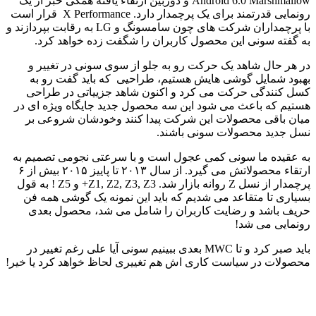
Android 6.0 Marshmallow و دوربین ارتقاء یافته همگی خبر از یک
رونمایی قدرتمند برای یک پرچمدار دارد. X Performance قرار است
با پرچمداران شرکت های چون سامسونگ و LG به رقابت بپردازند و
به گفته سونی این محصول کاربران را شگفت زده خواهد کرد.
در هر حال شاهد یک حرکت رو به جلو از سوی سونی در تغییر و
بهبود شمایل گوشی هایش هستیم، طراحیی که باید گفت رو به
کسل کنندگی حرکت می کرد و اکنون شاهد جزییاتی در طراحی
هستیم که باعث می شود این سه محصول جدید جایگاه ویژه ای در
میان باقی محصولات این شرکت پیدا کنند وخودشان شروعی بر
نسل جدید محصولات سونی باشند.
به عقیده ما سونی کمی عجول است و با سرعتی نجومی تصمیم به
ارتقاء محصولاتش می گیرد. از سال ۲۰۱۳ تا پاییز ۲۰۱۵ بیش از ۶
پرچمدار از نسل Z روانه بازار شد. Z1, Z2, Z3, Z3+ و Z5 ! به قول
بسیاری تا متقاعد می شدیم که باید این نمونه یک گوشی همه فن
حریف باشد و رضایت کاربران را شامل می شد، محصول بعدی
رونمایی می شد!
باید صبر کرد و تا MWC بعدی ببینیم سونی آیا علی رغم تغییر در
محصولات در سیاست کاری اش هم تغییری لحاظ خواهد کرد یا خیر!