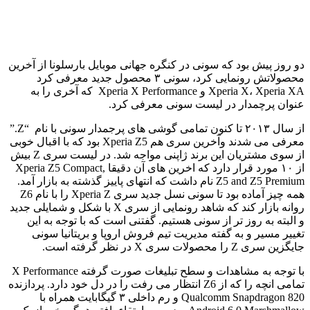
دو روز پیش بود که سونی در کنگره جهانی موبایل بارسلونا از آخرین
محصولاتش رونمایی کرد، سونی ۳ محصول جدید معرفی کرد
Xperia X، Xperia XA و Xperia X Performance که آخری را به
عنوان پرچمدار در لیست سونی معرفی کرد.
از سال ۲۰۱۳ تا کنون تمامی گوشی های پرجمدار سونی با نام “Z.”
معرفی می شدند وآخرین سری هم Xperia Z5 بود که با اقبال خوبی
از سوی مشتریان این برند ژاپنی مواجه شد. در لیست سری Z بیش
از ۱۰ مورد قرار دارد که اخرین های آن دقیقا Xperia Z5 Compact,
Z5 and Z5 Premium نام داشت که انتهای پاییز گذشته به بازار آمد.
همه چیز آماده بود تا سونی نسل جدید سری Xperia Z را با نام Z6
روانه بازار کند که شاهد رونمایی از سری X با شکل و شمایلی جدید
و البته به روز تر از سونی هستیم. گفتنی است که با توجه به این
تغییر مسیر و به گفته مدیریت تیم فروش اروپا و بریتانیا سونی
جایگزین سری Z را محصولات سری X در نظر گرفته است.
با توجه به مشاهدات و سطح تبلیغات صورت گرفته X Performance
تمامی انچه را که از Z6 انتظار می رفت را در دل خود دارد. پردازنده
Qualcomm Snapdragon 820 و رم داخلی ۳ گیگابایت همراه با