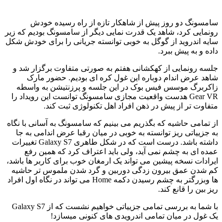
سامسونگ دو روز پیش از شاهکار تازه از راه رسیده خودش
رونمایی کرد، شاهد یک قدرت نمایی دیگر از سامسونگ بودیم که زیر
سایه اندروید از گوگل به خوبی توانسته جریانی را برای خودش شکل
داده و به پیش ببرد.
جلسه رونمایی از کهکشانی هفتم به صورتی متفاوت برگزار شد و
شاهد عرض اندام دوباره این غول کره ای بودیم. حضور مارک
زاکربرگ موسس فیس بوک در این جلسه و پرزنتیشن به واسطه
Gear VR هدست واقعیت مجازی سامسونگ توانست این رویداد را
متفاوت تر از پیش در ذهن افراد اهل تکنولوژی ثبت کند.
از تمامی حاشیه که بگذریم می بینیم که سامسونگ به آسانی با نگاه
به جزییاتی ریز توانسته به خوبی در میان رقبا عرض اندامی به جا
داشته باشد. درست است که در شکل طاهری Galaxy S7 تغییرات
عمده ای به چشم نمی آید، ولی باید اعتراف کرد که همین رفع
ایرادات نسخه پیشین می تواند یک ارمغان خوب برای کاربر ها باشد،
کم شدن عمق بیرون زدگی دوربین و گرد شدن ملموس تر حاشیه
ها وبزرگتر به چشم رسیدن دکمه Home می تواند در نگاه اول افراد
ریز بین را قانع کند.
با شما به بررسی تمامی جزییاتی خواهیم نشست که از Galaxy S7
یک غول در میان تمامی اندرویدی های کنونی میسازد!