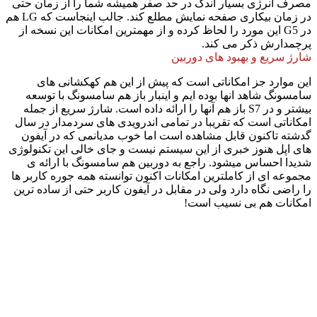
مصرف انرژی بسیار اندک در حد صفر همیشه شما را از زمان حتی
در زمان بیکاری صفحه نمایش مطلع کند. جالب اینجاست که LG هم
در G5 این مورد را لحاظ کرده و از مهمترین امکانات این نسخه از
پرچمدارش ذکر می کند.
شارژ سریع و بهبود های دوربین
این موارد جز امکاناتی است که پیش از این هم کهکشانی های
سامسونگ شاهد انها بوده ایم و اینبار باز هم سامسونگ با توسعه
بیشتر و در S7 باز هم آنها را ارائه داده است. شارژ سریع از جمله
امکاناتی است که تقریبا در تمامی اندرویدی های سردمدار در سال
گدشته تاکنون قابل مشاهده است اما خوب مدیانمی که در آیفون
های اپل هنوز خبری از این سیستم نیست و جای خالی این تکنولوژی
شدیدا احساس میشود. راجع به دوربین هم سامسونگ با ارائه ی
مجموعه ای از کاملترین امکانات اکنون توانسته همه جوره کاربر ها
را راضی نگاه دارد ولی در مقابل در آیفون کاربر حتی از ساده ترین
امکانات هم بی نسیب است!