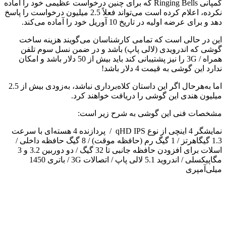
کمپانی Ringing Bells که برای چنین درخواست عظیمی خود را آماده
نکرده، اعلام کرده است می‌تواند فعلاً 2.5 میلیون درخواست را پاسخ
دهد و برای عرضه اولیه در تاریخ 10 آوریل خود را آماده می‌کند.
این در حالی است که تمامی کارشناسان می‌گویند هزینه ساخت
گوشی که اندرویدی (لالی پاپ) باشد و در ضمن نسل سوم تلفن
همراه / 3G را نیز پشتیبانی کند باید بیش از 50 دلار باشد و امکان
ندارد این گوشی به قیمت 4 دلار باشد!
اما به‌هرحال اگر این داستان کلاه‌برداری نباشد، به‌زودی بیش از 2.5
میلیون هندی این گوشی را دریافت خواهند کرد.
مشخصات فنی این گوشی به شرح زیر است:
نمایشگر 4 اینچی از نوع qHD IPS / پردازنده 4 هسته‌ای با سرعت
1.3 گیگاهرتز / 1 گیگ رم (حافظه موقت) / 8 گیگ حافظه داخلی /
اسلات برای افزودن حافظه جانبی تا 32 گیگ / دو دوربین 3.2 و 3
مگاپیکسلی / اندروید 5.1 لالی پاپ / اتصالات 3G / باتری 1450
میلی‌آمپری