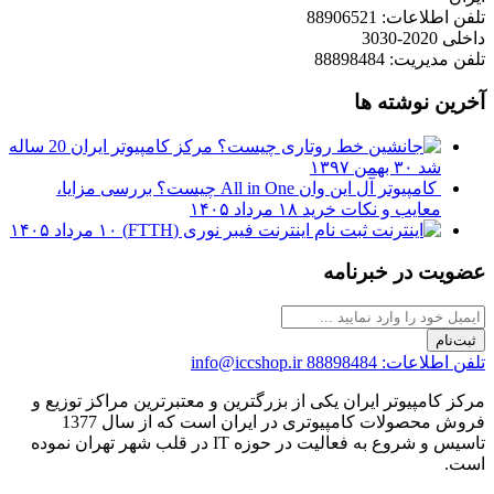
تلفن اطلاعات: 88906521
داخلی 2020-3030
تلفن مدیریت: 88898484
آخرین نوشته ها
مرکز کامپیوتر ایران 20 ساله
شد
۳۰ بهمن ۱۳۹۷
کامپیوتر آل این وان All in One چیست؟ بررسی مزایا،
معایب و نکات خرید
۱۸ مرداد ۱۴۰۵
ثبت نام اینترنت فیبر نوری (FTTH)
۱۰ مرداد ۱۴۰۵
عضویت در خبرنامه
ثبت‌نام
تلفن اطلاعات: 88898484
info@iccshop.ir
مرکز کامپیوتر ایران یکی از بزرگترین و معتبرترین مراکز توزیع و
فروش محصولات کامپیوتری در ایران است که از سال 1377
تاسیس و شروع به فعالیت در حوزه IT در قلب شهر تهران نموده
است.