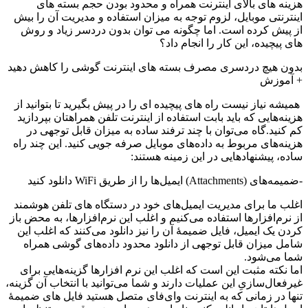
هزینه های بالای اینترنت همراه و محدود بودن حجم بسته های
اینترنتی موبایل، لزوم توجه به میزان استفاده و مدیریت آن را بیش
از پیش کرده است. اما چگونه می توان بدون دردسر زیاد و روش
های پیچیده، این کار را انجام داد؟
بدون هیچ دردسری مصرف بسته های اینترنت گوشی را کاهش دهید
+ آموزش
همیشه نیاز نیست راه های پیچیده ای را در پیش بگیرید تا بتوانید از
هزینه‌هایی که باید بابت استفاده از اینترنت تلفن همراهتان بپردازید
کم کنید.گاه می‌توان با چند ترفند ساده به میزان قابل توجهی در
هزینه‌های مربوط به داده‌های موبایل صرفه جویی کنید. این چند راه
ساده، پیشنهادهایی در این زمینه هستند:
-ضمیمه‌های (Attachments) ایمیل‌ها را از طریق WiFi دانلود کنید
اغلب ما برای مدیریت ایمیل‌های خود در دستگاه های تلفن هوشمند
از نرم‌افزارها استفاده می‌کنیم و اغلب این نرم‌افزارها، به محض باز
کردن یک ایمیل، فایل ضمیمۀ آن را نیز دانلود می‌کنند که اغلب این
شامل میزان قابل توجهی از دانلود محدود داده‌های گوشی همراه
شما می‌شود.
اما نکته مثبت این است که اغلب این نرم افزارها گزینه‌هایی برای
غیرفعال‌سازیِ این عملیات دارند و شما می‌توانید با انتخاب آن گزینه،
تنها در زمانی که به اینترنت وای‌فای متصل هستید فایل های ضمیمۀ