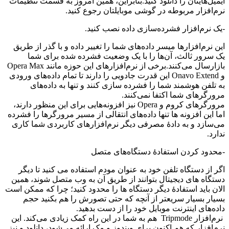
ایمیل‌هایتان را دانلود کنید.بنابراین، همین امروز به قسمت تنظیمات
نرم‌افزار مربوطه در گوشی موبایلتان رجوع کنید.
-یک نرم‌افزار فشرده‌سازی داده نصب کنید.
این نرم‌افزارها میسر داده‌های شما را تغییر داده و با گذر از طریق
یک سرور ثالث، آن‌ها را با یک وضعیت فشرده شده برای شما
بازارسال می‌کنند.برخی از نرم‌افزارهای این حوزه مانند Opera Max
و Onavo Extend این قدرت جادویی را دارند تا تمام داده‌های ورودی
به تلفن هوشمند شما را فشرده سازی کنند و تنها به داده‌های
مرورگرهای شما اکتفا نمی‌کنند.
مرورگرهای کروم و Opera نیز افزونه‌هایی برای این منظور دارند،
اما این افزونه ها تنها داده‌های انتقالی از مسیر مرورگرها را فشرده
می‌سازد و به دادۀ مصرفی دیگر نرم‌افزارهای کاربردی شما کاری
ندارد.
-محدود کردن استفادۀ دستگاه‌های متصل
اگر از دستگاه تلفن خود به عنوان مودم استفاده می کنید تا دیگر
دستگاه های دیجیتال بتوانند از طریق آن به وب متصل شوند، همین
الان باید استفادۀ دیگر دستگاه ها را محدود کنید؛ چرا که ممکن است
بسیار بسیار سریعتر از آنچه که حتی تصورش را هم بکنید حجم
داده‌های اینترنت موبایل خود را از دست بدهید.
نرم‌افزار Tripmode هم به شما در این راه کمک زیادی می‌کند. این
نرم‌افزار که هم اکنون برای ویندوز و مک ارائه می‌شود، دانلود و نیز