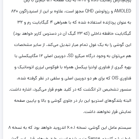
AMOLED و رزولوشن QHD مجهز است، علاوه بر این از اسنپدراگون ۸۲۰
به عنوان پردازنده استفاده شده که با همراهی ۴ گیگابایت رم و ۳۲
گیگابایت حافظه داخلی (که ۲۳ گیگ آن در دسترس کاربر خواهد بود)
این گوشی را به یک غول تمام عیار تبدیل می‌کند. از سایر مشخصات
هم می‌توان به وجود درگاه میکرو SD، دوربین اصلی ۱۲ مگاپیکسلی با
بهره‌ گیری از فناوری اولترا پیکسل همراه با فوکوس لیزری اتوماتیک و
فناوری ‌‌OIS که برای هر دو دوربین اصلی و سلفی در نظر گرفته شده،
سنسور تشخیص اثر انگشت که در کلید هوم قرار می‌گیرد، اشاره داشت.
البته بلندگوهای استریو این بار در جلوی گوشی و بالا و پایین صفحه
نمایش قرار نخواهند داشت.
سیستم عامل این گوشی، نسخه ۶.۰.۱ اندروید خواهد بود که به نسخه ۸
رابط زیبا و کاربردی Sense مزین شده است. طبق خبرهای قبلی این گوشی