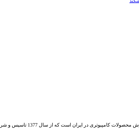
شکند
 از سال 1377 تاسیس و شروع به فعالیت در حوزه IT در قلب شهر تهران نموده است.