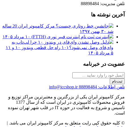
 مدیریت: 88898484
رین نوشته ها
مرکز کامپیوتر ایران 20 ساله
شد
۳۰ بهمن ۱۳۹۷
ثبت نام اینترنت فیبر نوری (FTTH)
۱۰ مرداد ۱۴۰۵
چرا لپ‌تاپ به
وای‌فای وصل نمی‌شود؟ (۱۰ راه حل قطعی ویندوز ۱۰ و ۱۱
۵ مرداد ۱۴۰۵
ویت در خبرنامه
ت‌نام
 اطلاعات: 88898484
info@iccshop.ir
ز کامپیوتر ایران یکی از بزرگترین و معتبرترین مراکز توزیع و
فروش محصولات کامپیوتری در ایران است که از سال 1377
تاسیس و شروع به فعالیت در حوزه IT در قلب شهر تهران نموده
ت.
لیه حقوق کپی رایت متعلق به مرکز کامپیوتر ایران می باشد. |