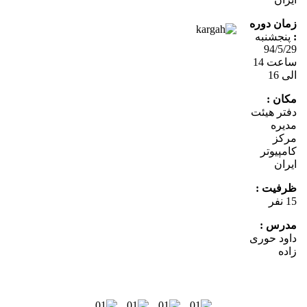
مان دوره
پنجشنبه
94/5/
ساعت 14
ی 16
کان :
فتر هیئت
دیره
رکز
مپیوتر
ران
رفیت :
نفر
درس :
اود حوری
ده