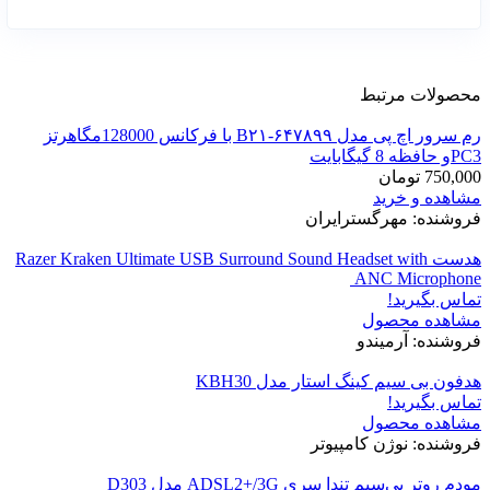
محصولات مرتبط
رم سرور اچ پی مدل ۶۴۷۸۹۹-B۲۱ با فرکانس 128000مگاهرتز
PC3و حافظه 8 گیگابایت
750,000
تومان
مشاهده و خرید
فروشنده: مهرگسترایران
هدست Razer Kraken Ultimate USB Surround Sound Headset with
ANC Microphone
تماس بگیرید!
مشاهده محصول
فروشنده: آرمیندو
هدفون بی سیم کینگ استار مدل KBH30
تماس بگیرید!
مشاهده محصول
فروشنده: نوژن کامپیوتر
مودم روتر بی‌سیم تندا سری ADSL2+/3G مدل D303