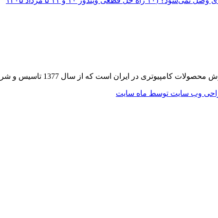
؟ (۱۰ راه حل قطعی ویندوز ۱۰ و ۱۱
۵ مرداد ۱۴۰۵
 از سال 1377 تاسیس و شروع به فعالیت در حوزه IT در قلب شهر تهران نموده است.
حی وب سایت توسط ماه سایت