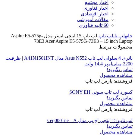
اخبار مجتمع
اخبار فناوری
اخبار اقتصادی
مقالات آموزشی
60 ثانیه فناوری
خانه
لپ تاپ
لپ تاپ
لپ تاپ 15 اینچی ایسر مدل Aspire E5-575g-
73E3 Acer Aspire E5-575G-73E3 – 15 inch Laptop
محصولات مرتبط
باتری 4 سلولی لپ تاپ Asus N552 مدل A41N1501INT | ظرفیت
2200 میلی‌آمپر 14.4 ولت
تماس بگیرید!
مشاهده محصول
فروشنده: پارس لپ تاپ
کیبورد لپ تاپ سونی SONY EH
تماس بگیرید!
مشاهده محصول
فروشنده: پارس لپ تاپ
لپ تاپ 15 اینچی اچ پی مدل s-eq0001ne – A
تماس بگیرید!
مشاهده محصول