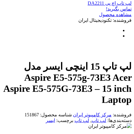
لپ تاپ اچ پی DA2211
تماس بگیرید!
مشاهده محصول
فروشنده: تکنودیجیتال ایران
لپ تاپ 15 اینچی ایسر مدل
Aspire E5-575g-73E3 Acer
Aspire E5-575G-73E3 – 15 inch
Laptop
فروشنده:
مرکز کامپیوتر ایران
شناسه محصول:
151867
دسته‌بندی‌ها:
لپ تاپ
,
لپ تاپ
برچسب:
ایسر