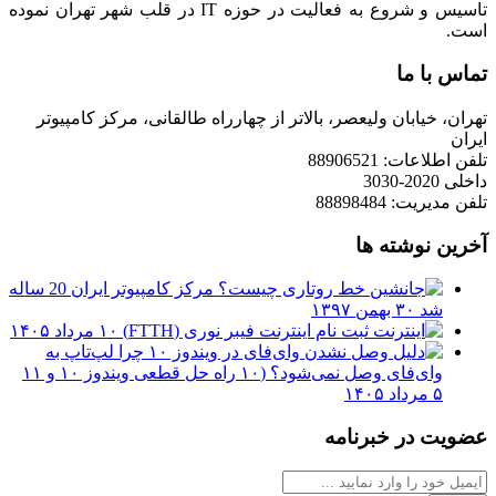
تاسیس و شروع به فعالیت در حوزه IT در قلب شهر تهران نموده
است.
تماس با ما
تهران، خیابان ولیعصر، بالاتر از چهارراه طالقانی، مرکز کامپیوتر
ایران
تلفن اطلاعات: 88906521
داخلی 2020-3030
تلفن مدیریت: 88898484
آخرین نوشته ها
مرکز کامپیوتر ایران 20 ساله
شد
۳۰ بهمن ۱۳۹۷
ثبت نام اینترنت فیبر نوری (FTTH)
۱۰ مرداد ۱۴۰۵
چرا لپ‌تاپ به
وای‌فای وصل نمی‌شود؟ (۱۰ راه حل قطعی ویندوز ۱۰ و ۱۱
۵ مرداد ۱۴۰۵
عضویت در خبرنامه