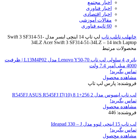
اخبار مجتمع
اخبار فناوری
اخبار اقتصادی
مقالات آموزشی
60 ثانیه فناوری
خانه
لپ تاپ
لپ تاپ
لپ تاپ 14 اینچی ایسر مدل Swift 3 SF314-51-
34LZ Acer Swift 3 SF314-51-34LZ – 14 inch Laptop
محصولات مرتبط
باتری 4 سلولی لپ تاپ Lenovo Y50-70 مدل L13M4P02 | ظرفیت
4000 میلی‌آمپر 7.4 ولت
تماس بگیرید!
مشاهده محصول
فروشنده: پارس لپ تاپ
لپ تاپ ایسوس مدل R545FJ ASUS R545FJ I7(10) 8 1+256 2
تماس بگیرید!
مشاهده محصول
فروشنده: 446
لپ تاپ 15 اینچی لنوو مدل Ideapad 330 – J
تماس بگیرید!
مشاهده محصول