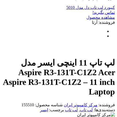
کیبورد لپ تاپ دل مدل 5010
تماس بگیرید!
مشاهده محصول
فروشنده: آرتا
لپ تاپ 11 اینچی ایسر مدل
Aspire R3-131T-C1Z2 Acer
Aspire R3-131T-C1Z2 – 11 inch
Laptop
فروشنده:
مرکز کامپیوتر ایران
شناسه محصول:
155510
دسته‌بندی‌ها:
لپ تاپ
,
لپ تاپ
برچسب:
ایسر