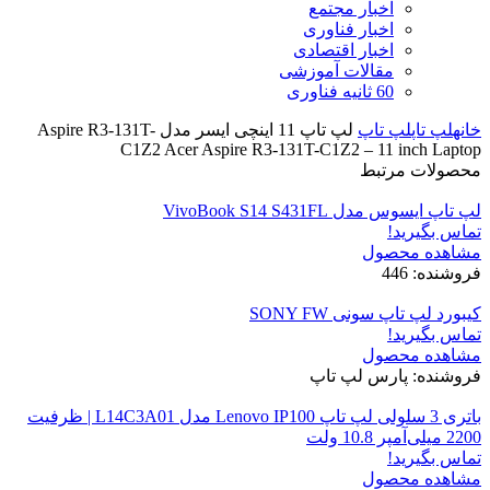
اخبار مجتمع
اخبار فناوری
اخبار اقتصادی
مقالات آموزشی
60 ثانیه فناوری
خانه
لپ تاپ
لپ تاپ
لپ تاپ 11 اینچی ایسر مدل Aspire R3-131T-
C1Z2 Acer Aspire R3-131T-C1Z2 – 11 inch Laptop
محصولات مرتبط
لپ تاپ ایسوس مدل VivoBook S14 S431FL
تماس بگیرید!
مشاهده محصول
فروشنده: 446
کیبورد لپ تاپ سونی SONY FW
تماس بگیرید!
مشاهده محصول
فروشنده: پارس لپ تاپ
باتری 3 سلولی لپ تاپ Lenovo IP100 مدل L14C3A01 | ظرفیت
2200 میلی‌آمپر 10.8 ولت
تماس بگیرید!
مشاهده محصول