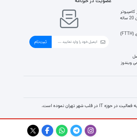
عضویت در خبرنامه
 کامپیوتر
ایران 20 ساله
FT)
ثبت‌نام
صل
ل قطعی ویندوز