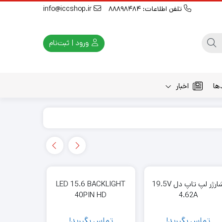
تلفن اطلاعات: 88898484
info@iccshop.ir
ورود | ثبت‌نام
ها
اخبار
شارژر لپ تاپ دل 19.5V
LED 15.6 BACKLIGHT
بات
40PIN HD
4.62A
تماس 
4900 میلی‌آمپر 7.4 ولت
تماس بگیرید!
تماس بگیرید!