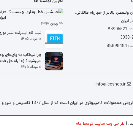
ا
آخرین نوشته ها
مرکز
ن ولیعصر، بالاتر از چهارراه طالقانی،
ر ایران
۳۰ بهمن ۱۳۹۷
شد
88906
ثبت نام اینترنت فیبر نوری (TH
۱۰ مرداد ۱۴۰۵
88898
چرا لپ‌تاپ به وای‌فای و
نمی‌شود؟ (۱۰ راه ح
۵ مرداد ۱۴۰۵
۱۰ و ۱۱
info@iccshop.ir
است که از سال 1377 تاسیس و شروع به فعالیت در حوزه IT در قلب شهر تهران نموده است.
د. |
طراحی وب سایت توسط ماه