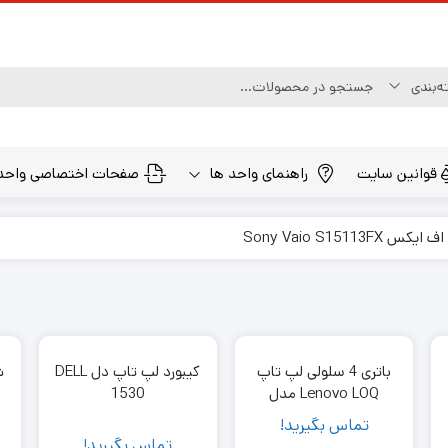
قوانین سایت
راهنمای واحد ها
صفحات اختصاصی واحد
باتری 4 سلولی لپ تاپ
کیبورد لپ تاپ دل DELL
Lenovo LOQ مدل
1530
L22M4PA0 | ظرفیت
تماس بگیرید!
3887 میلی‌آمپر 15.44
تماس بگیرید!