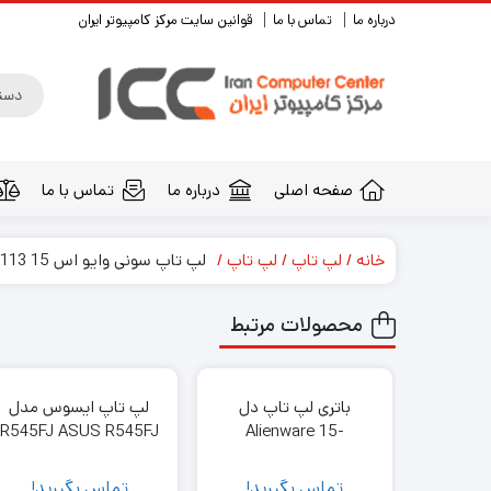
درباره ما
تماس با ما
قوانین سایت مرکز کامپیوتر ایران
صفحه اصلی
درباره ما
تماس با ما
خانه
لپ تاپ
لپ تاپ
لپ تاپ سونی وایو اس 15 113 اف ایکس Sony Vaio S15113FX
محصولات مرتبط
15 اینچی اچ پی
باتری لپ تاپ دل
لپ تاپ ایسوس مدل
R545FJ ASUS R545FJ
Alienware 15-
R3_9NJM1 داخلی-
I7(10) 8 1+256 2
اورجینال
ید!
تماس بگیرید!
تماس بگیرید!