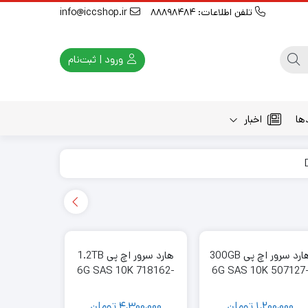
تلفن اطلاعات: 88898484
info@iccshop.ir
ورود | ثبت‌نام
ها
اخبار
هارد سرور اچ پی 300GB
هارد سرور اچ پی 1.2TB
6G SAS 10K 507127
6G SAS 10K 718162-
با حر
B21
B21
1,200,000
تومان
4,300,000
تومان
تماس 