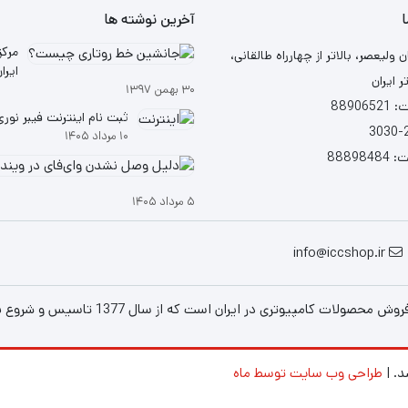
ا
آخرین نوشته ها
مرکز
ن ولیعصر، بالاتر از چهارراه طالقانی،
ر ایران
۳۰ بهمن ۱۳۹۷
شد
88906
ثبت نام اینترنت فیبر نوری (TTH
۱۰ مرداد ۱۴۰۵
88898
۵ مرداد ۱۴۰۵
info@iccshop.ir
است که از سال 1377 تاسیس و شروع به فعالیت در حوزه IT در قلب شهر تهران نموده است.
د. |
طراحی وب سایت توسط ماه