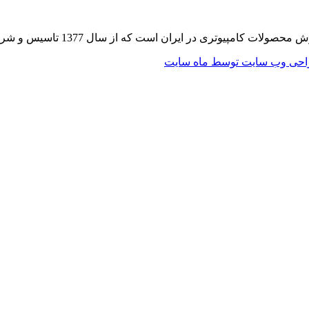
 از سال 1377 تاسیس و شروع به فعالیت در حوزه IT در قلب شهر تهران نموده است.
حی وب سایت توسط ماه سایت