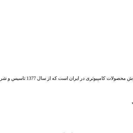
 از سال 1377 تاسیس و شروع به فعالیت در حوزه IT در قلب شهر تهران نموده است.