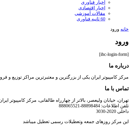
اخبار فناوری
اخبار اقتصادی
مقالات آموزشی
60 ثانیه فناوری
خانه
ورود
ورود
[ihc-login-form]
درباره ما
مرکز کامپیوتر ایران یکی از بزرگترین و معتبرترین مراکز توزیع و فروش محصولات کامپیوتری در ایران است که
تماس با ما
تهران، خیابان ولیعصر، بالاتر از چهارراه طالقانی، مرکز کامپیوتر ایران
تلفن اطلاعات: 88898484-888065521
داخلی 2020-3030
این مرکز روزهای جمعه وتعطیلات رسمی تعطیل میباشد