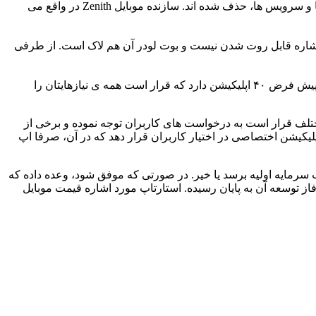
اگرچه UnaOS به واقع تولد خود را مدیون پلتفرم متن-باز اندروید است اما تمام قابلیت هایی که گوگل به آن اضافه می کند، نظیر اپلیکیشن ها و سرویس ها، حذف شده اند. سازنده موبایل Zenith در واقع می
اشاره قابل روت شدن نیست و بوت لودر آن هم لاک است. از طرفی
می رسیم به قسمت جذاب ماجرا: کاربر این دستگاه به هیچ عنوان نمی تواند هیچ اپلیکیشن شخص ثالثی را در خود نصب کند. Zenith به شکل پیش فرض ۴۰ اپلیکیشن دارد که قرار است همه ی نیازهایتان را
ی زمانی مختلف قرار است به درخواست های کاربران توجه نموده و برخی از
 این در حالیست که UnaPhone تصمیم دارد در آینده یک فروشگاه اپلیکیشن اختصاصی در اختیار کاربران قرار دهد که در آن، صرفا اپ
 در نهایت می تواند به هدف خود برای کسب سرمایه اولیه برسد یا خیر. در صورتی که موفق شود، وعده داده که
ل حاضر UnaPhone خبر می دهد که موبایل Zenith، آماده ی تولید انبوه است و فاز توسعه آن به پایان رسیده. استارتاپ مورد اشاره قیمت موبایل