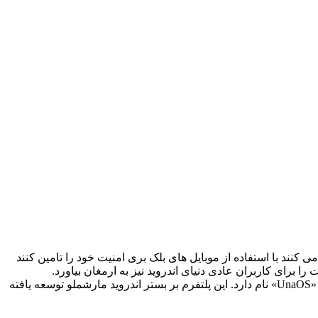
کنند با استفاده از موبایل های بلک بری امنیت خود را تامین کنند
این محصول در واقع همان Elephone P9000 است که در آبان ماه گذشته رونمایی شد اما از یک سیستم عامل اختصاصی استفاده می کند که «UnaOS» نام دارد. این پلتفرم بر بستر اندروید مارشملو توسعه یافته