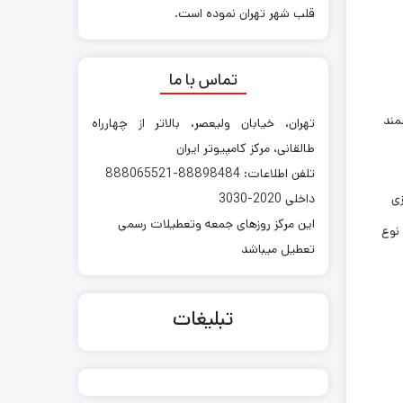
قلب شهر تهران نموده است.
تماس با ما
اه هوشمند
تهران، خیابان ولیعصر، بالاتر از چهارراه
طالقانی، مرکز کامپیوتر ایران
تلفن اطلاعات: 88898484-888065521
چهار هسته ای ۱.۳ گیگاهرتزی
داخلی 2020-3030
این مرکز روزهای جمعه وتعطیلات رسمی
مند به عنوان مرکز پردازش داده های آن تعبیه شده است. دو سیم کارت تلفن همراه Xfire ۲ از نوع
تعطیل میباشد
تبلیغات