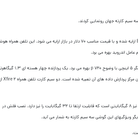
 سیم کارته جهان رونمایی کردند.
این فناوری جدید توسط یک شرکت چینی موسوم به Bluboo ارایه شده و با قیمت مناسب ۷۰ دلار در بازار ارایه می شود. این تلفن همر
گوشی Xfire ۲ محصول جدید این شرکت چینی از یک نمایشگر ۵ اینچی با وضوح ۷۲۰ p بهره می برد. یک پردازنده 
MediaTek MT۶۵۸۰ نیز در این تلفن همراه هوش
حافظه RAM این محصول یک گیگابایتی و حافظه داخلی آن نیز ۸ گیگابایتی است که قابلیت ارتقا تا ۳۲ گیگابایت را نیز دارد. نصب فلش در
گر ویژگیهای این گوشی سه سیم کارته به شمار می آید.