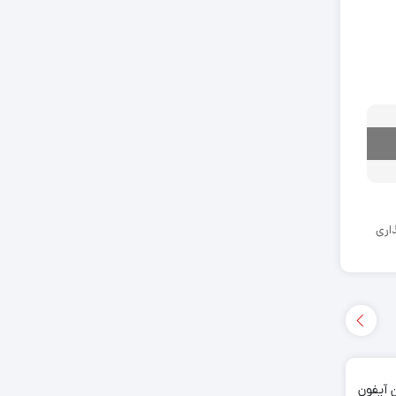
اری
آیفون
اینترنت WiFiمتمرکز به
طرح جدید ایرباس برای