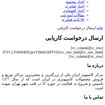
اخبار مجتمع
اخبار فناوری
اخبار اقتصادی
مقالات آموزشی
60 ثانیه فناوری
خانه
ارسال درخواست کاریابی
ارسال درخواست کاریابی
[vc_row][vc_column]
[vc_raw_html]JTVCc3VibWl0X2pvYl9mb3JtJTVE[/vc_raw_html]
[/vc_column][/vc_row]
درباره ما
مرکز کامپیوتر ایران یکی از بزرگترین و معتبرترین مراکز توزیع و
فروش محصولات کامپیوتری در ایران است که از سال 1377
تاسیس و شروع به فعالیت در حوزه IT در قلب شهر تهران نموده
است.
تماس با ما